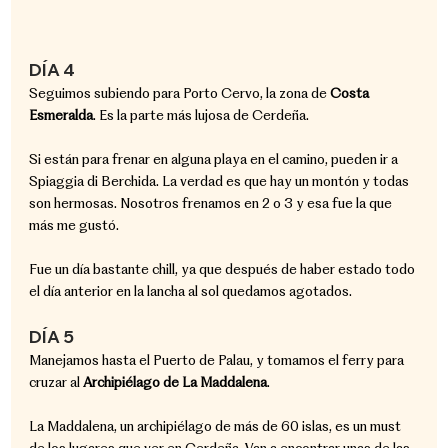
DÍA 4
Seguimos subiendo para Porto Cervo, la zona de 
Costa 
Esmeralda
. Es la parte más lujosa de Cerdeña.
Si están para frenar en alguna playa en el camino, pueden ir a 
Spiaggia di Berchida. La verdad es que hay un montón y todas 
son hermosas. Nosotros frenamos en 2 o 3 y esa fue la que 
más me gustó.
Fue un día bastante chill, ya que después de haber estado todo 
el día anterior en la lancha al sol quedamos agotados.
DÍA 5
Manejamos hasta el Puerto de Palau, y tomamos el ferry para 
cruzar al 
Archipiélago de La Maddalena
.
La Maddalena, un archipiélago de más de 60 islas, es un must 
de los lugares que ver en Cerdeña. Van a encontrar unas de las 