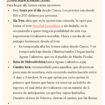
¿Cómo llegar a Machu Picchu?
Para llegar allí, tienen varias opciones:
Hay 
tours por el día
 desde Cusco. Los precios van desde 
100 a 200 dólares por persona.
Vía Tren
: diría que es la opción más cómoda. Yo opté por 
tomar el tren 
PeruRail Expedition
, y sin dudarlo, se lo 
recomiendo a quien tenga la posibilidad de vivir esa 
experiencia totalmente increíble. 1 hora y media de ver 
paisajes hermosos desde el tren.
En temporada alta los trenes salen desde Cusco. Y en 
temporada baja desde Ollantaytambo. Llegan hasta 
Aguas Calientes, que es el pueblo de Machu Picchu.
Ruta de Hidroeléctrica
 hasta Aguas Calientes a pie.
Camino Inca
, recomendado para aquellos, que deseen un 
poco más de aventura, este recorrido suelen hacerlo entre 
4 días y 3 noches. Si es que optan por esta opción, lo 
primero que tienen que hacer es reservar su boleto de 
ingreso, el cual debe de realizarse con un mínimo de 5 
meses de anticipación, ya que hay cupos limitados. 
Durante el mes de febrero, cierran el camino, por las lluvias.